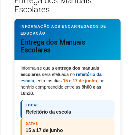
Entrega dos Manuais
Escolares
INFORMAÇÃO AOS ENCARREGADOS DE
EDUCAÇÃO
Entrega dos Manuais
Escolares
Informa-se que a
entrega dos manuais
escolares
será efetuada no
refeitório da
escola
, entre os dias
15 e 17 de junho
, no
horário compreendido entre as
9h00 e as
16h30
.
LOCAL
Refeitório da escola
DATAS
15 a 17 de junho