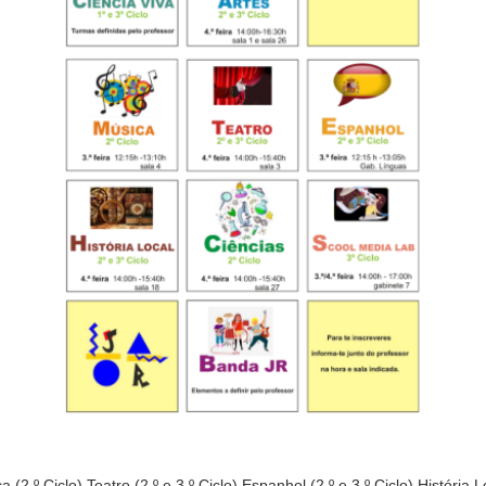
ca (2.º Ciclo) Teatro (2.º e 3.º Ciclo) Espanhol (2.º e 3.º Ciclo) História L