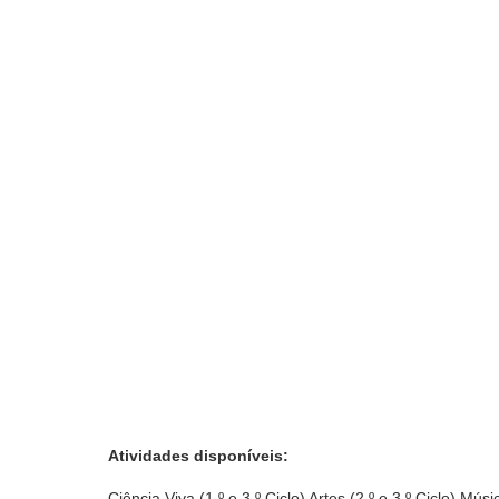
Atividades disponíveis:
Ciência Viva (1.º e 3.º Ciclo) Artes (2.º e 3.º Ciclo) Músi