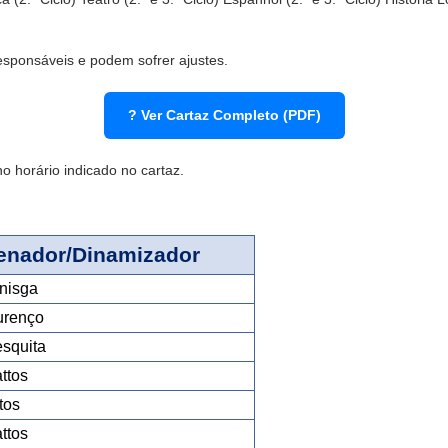
responsáveis e podem sofrer ajustes.
? Ver Cartaz Completo (PDF)
o horário indicado no cartaz.
enador/Dinamizador
nisga
urenço
squita
ttos
tos
ttos