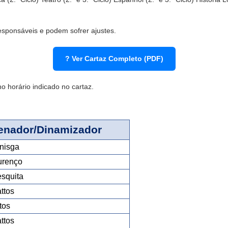
responsáveis e podem sofrer ajustes.
? Ver Cartaz Completo (PDF)
o horário indicado no cartaz.
enador/Dinamizador
nisga
urenço
squita
ttos
tos
ttos