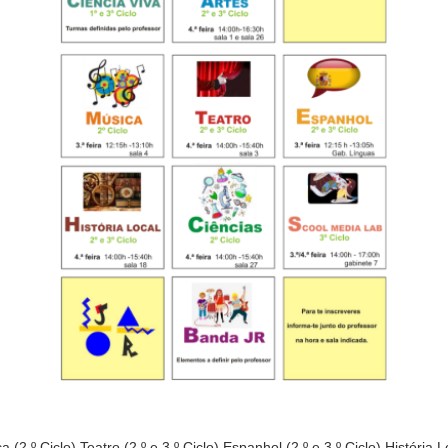
ca (2.º Ciclo) Teatro (2.º e 3.º Ciclo) Espanhol (2.º e 3.º Ciclo) História L