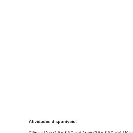
Atividades disponíveis:
Ciência Viva (1.º e 3.º Ciclo) Artes (2.º e 3.º Ciclo) Músi