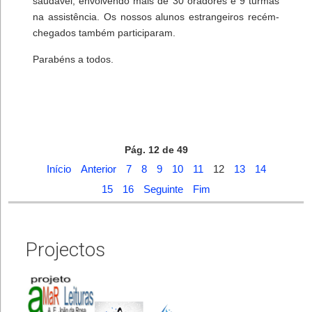
saudável, envolvendo mais de 30 oradores e 9 turmas
na assistência. Os nossos alunos estrangeiros recém-
chegados também participaram.
Parabéns a todos.
Pág. 12 de 49
Início
Anterior
7
8
9
10
11
12
13
14
15
16
Seguinte
Fim
Projectos